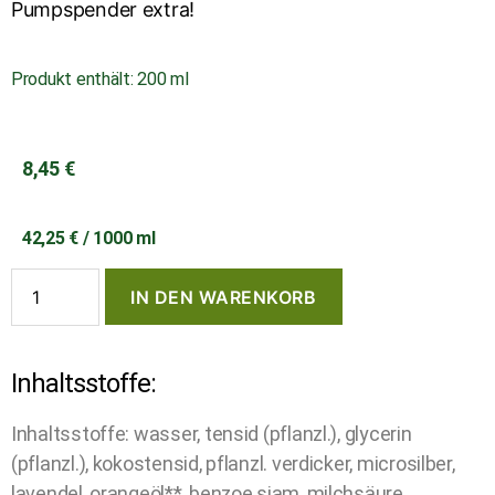
Pumpspender extra!
Produkt enthält: 200
ml
8,45
€
42,25
€
/
1000
ml
IN DEN WARENKORB
Inhaltsstoffe:
Inhaltsstoffe: wasser, tensid (pflanzl.), glycerin
(pflanzl.), kokostensid, pflanzl. verdicker, microsilber,
lavendel, orangeöl**, benzoe siam, milchsäure,