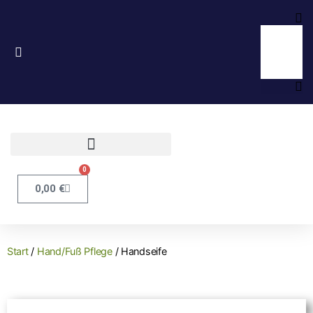
0
0,00
€
Start
/
Hand/Fuß Pflege
/ Handseife