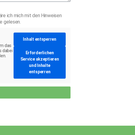
äre ich mich mit den Hinweisen
e gelesen.
Inhalt entsperren
um das
s dabei
Erforderlichen
den.
Service akzeptieren
und Inhalte
entsperren