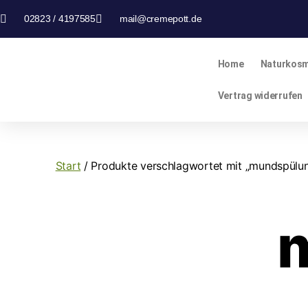
02823 / 4197585
mail@cremepott.de
Home
Naturkosm
Vertrag widerrufen
Start
/ Produkte verschlagwortet mit „mundspülu