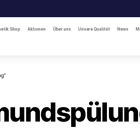
etik Shop
Aktionen
Über uns
Unsere Qualität
News
M
ng“
mundspülun