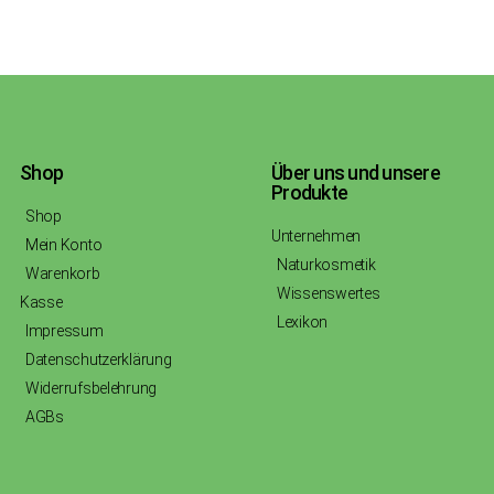
Shop
Über uns und unsere
Produkte
Shop
Unternehmen
Mein Konto
Naturkosmetik
Warenkorb
Wissenswertes
Kasse
Lexikon
Impressum
Datenschutzerklärung
Widerrufsbelehrung
AGBs