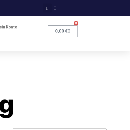
0
ein Konto
0,00
€
g