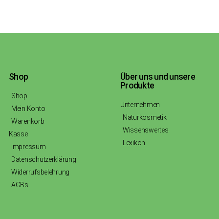
Shop
Über uns und unsere
Produkte
Shop
Unternehmen
Mein Konto
Naturkosmetik
Warenkorb
Wissenswertes
Kasse
Lexikon
Impressum
Datenschutzerklärung
Widerrufsbelehrung
AGBs