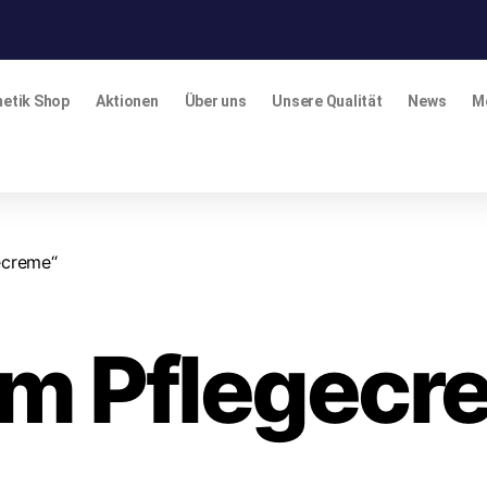
etik Shop
Aktionen
Über uns
Unsere Qualität
News
M
ecreme“
im Pflegec