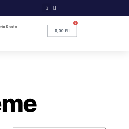
0
ein Konto
0,00
€
reme