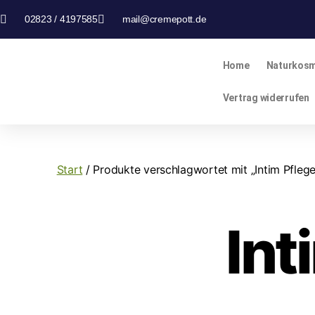
02823 / 4197585
mail@cremepott.de
Home
Naturkosm
Vertrag widerrufen
Start
/ Produkte verschlagwortet mit „Intim Pfleg
Int