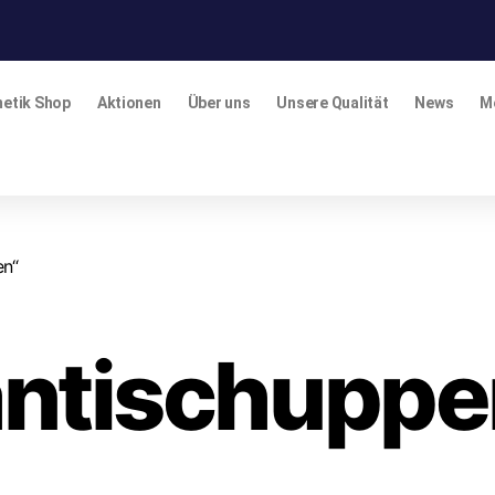
etik Shop
Aktionen
Über uns
Unsere Qualität
News
M
en“
antischuppe