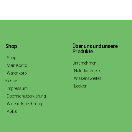
Shop
Über uns und unsere
Produkte
Shop
Unternehmen
Mein Konto
Naturkosmetik
Warenkorb
Wissenswertes
Kasse
Lexikon
Impressum
Datenschutzerklärung
Widerrufsbelehrung
AGBs