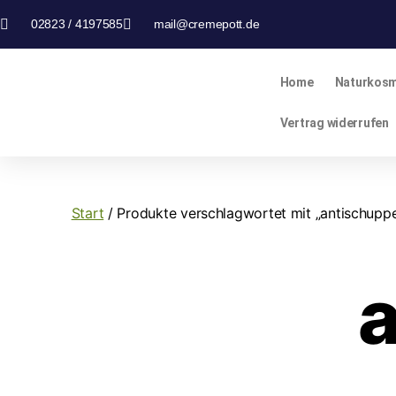
02823 / 4197585
mail@cremepott.de
Home
Naturkosm
Vertrag widerrufen
Start
/ Produkte verschlagwortet mit „antischupp