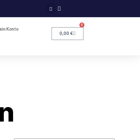
0
ein Konto
0,00
€
n