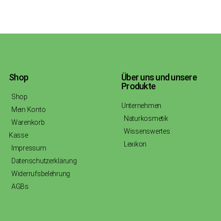
Shop
Über uns und unsere
Produkte
Shop
Unternehmen
Mein Konto
Naturkosmetik
Warenkorb
Wissenswertes
Kasse
Lexikon
Impressum
Datenschutzerklärung
Widerrufsbelehrung
AGBs