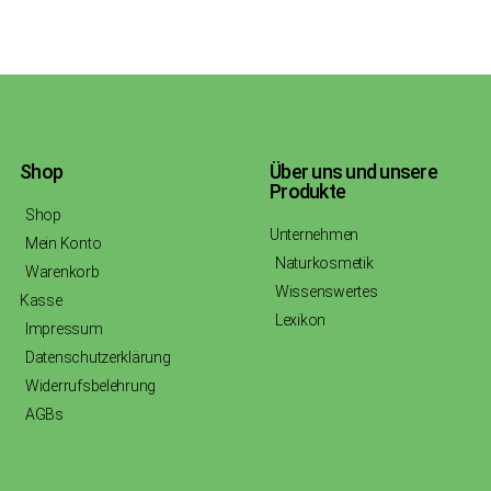
Shop
Über uns und unsere
Produkte
Shop
Unternehmen
Mein Konto
Naturkosmetik
Warenkorb
Wissenswertes
Kasse
Lexikon
Impressum
Datenschutzerklärung
Widerrufsbelehrung
AGBs